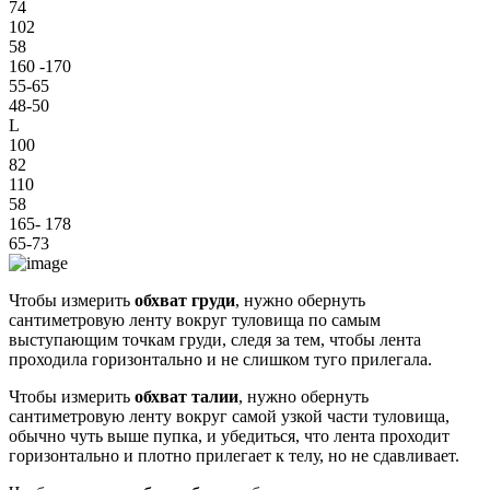
74
102
58
160 -170
55-65
48-50
L
100
82
110
58
165- 178
65-73
Чтобы измерить
обхват груди
, нужно обернуть
сантиметровую ленту вокруг туловища по самым
выступающим точкам груди, следя за тем, чтобы лента
проходила горизонтально и не слишком туго прилегала.
Чтобы измерить
обхват талии
, нужно обернуть
сантиметровую ленту вокруг самой узкой части туловища,
обычно чуть выше пупка, и убедиться, что лента проходит
горизонтально и плотно прилегает к телу, но не сдавливает.