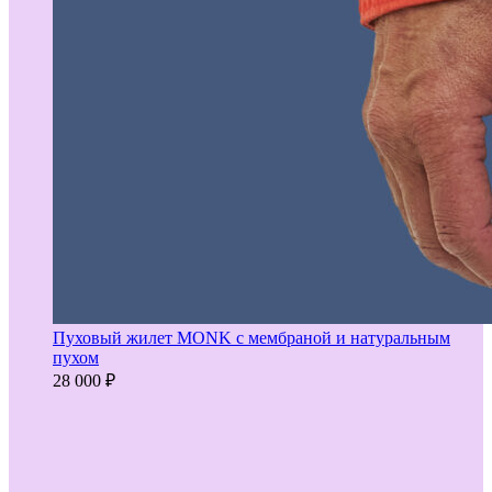
Пуховый жилет MONK с мембраной и натуральным
пухом
28 000
₽