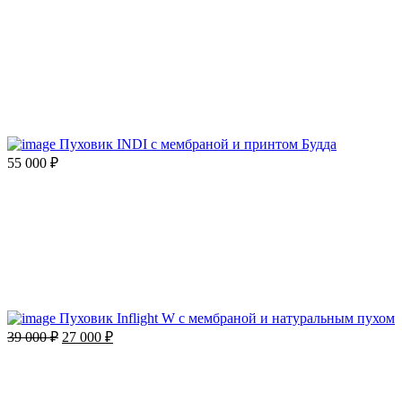
Пуховик INDI c мембраной и принтом Будда
55 000
₽
Пуховик Inflight W с мембраной и натуральным пухом
Первоначальная
Текущая
39 000
₽
27 000
₽
цена
цена:
составляла
27
39
000 ₽.
000 ₽.