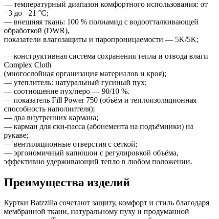
— температурный диапазон комфортного использования: от
−3 до −21 °C;
— внешняя ткань: 100 % полиамид с водоотталкивающей
обработкой (DWR),
показатели влагозащиты и паропроницаемости — 5K/5K;
— конструктивная система сохранения тепла и отвода влаги
Complex Cloth
(многослойная организация материалов и кроя);
— утеплитель: натуральный гусиный пух;
— соотношение пух/перо — 90/10 %.
— показатель Fill Power 750 (объём и теплоизоляционная
способность наполнителя);
— два внутренних кармана;
— карман для ски-пасса (абонемента на подъёмники) на
рукаве;
— вентиляционные отверстия с сеткой;
— эргономичный капюшон с регулировкой объёма,
эффективно удерживающий тепло в любом положении.
Преимущества изделий
Куртки Batzzilla сочетают защиту, комфорт и стиль благодаря
мембранной ткани, натуральному пуху и продуманной